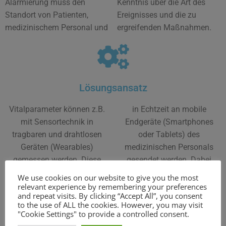
Alarmierung muss den
Kenntnis über die Art des
Standort von Patienten,
Ereignisses und die zu
medizinischem Personal und
ergreifenden Maßnahmen.
Lösungsansatz
Vitalparameter können z.B.
in Echtzeit an mobile
mit Sensortechnik in
Endgeräte (Smartphones
tragbaren und drahtlosen
oder Tablets) des
Geräten (Wearables)
medizinischen Personals
gemessen werden. Diese
gesendet werden. Dabei
Geräte messen
spielt die Lokalisierung von
We use cookies on our website to give you the most
Vitalparameter wie
Patient, medizinischem
relevant experience by remembering your preferences
and repeat visits. By clicking “Accept All”, you consent
Herzfrequenz, Blutdruck,
Personal und Gerät eine
to the use of ALL the cookies. However, you may visit
Atemfrequenz,
entscheidende Rolle. Mit
"Cookie Settings" to provide a controlled consent.
Sauerstoffsättigung und
Hilfe der Lokalisierung kann