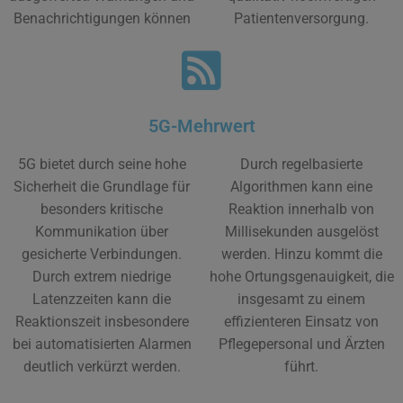
Benachrichtigungen können
Patientenversorgung.
5G-Mehrwert
5G bietet durch seine hohe
Durch regelbasierte
Sicherheit die Grundlage für
Algorithmen kann eine
besonders kritische
Reaktion innerhalb von
Kommunikation über
Millisekunden ausgelöst
gesicherte Verbindungen.
werden. Hinzu kommt die
Durch extrem niedrige
hohe Ortungsgenauigkeit, die
Latenzzeiten kann die
insgesamt zu einem
Reaktionszeit insbesondere
effizienteren Einsatz von
bei automatisierten Alarmen
Pflegepersonal und Ärzten
deutlich verkürzt werden.
führt.