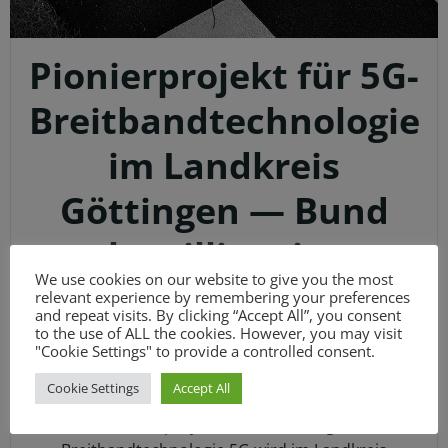
Pionierprojekt für 5G-
Breitbandtechnologie
im Landkreis
Göttingen — Bund
bewilligt vier
We use cookies on our website to give you the most
Millionen Euro für
relevant experience by remembering your preferences
and repeat visits. By clicking “Accept All”, you consent
Health5G.net
to the use of ALL the cookies. However, you may visit
"Cookie Settings" to provide a controlled consent.
Cookie Settings
Accept All
Editorial Team
-
14:51
Ein Pionierprojekt zur Einführung der